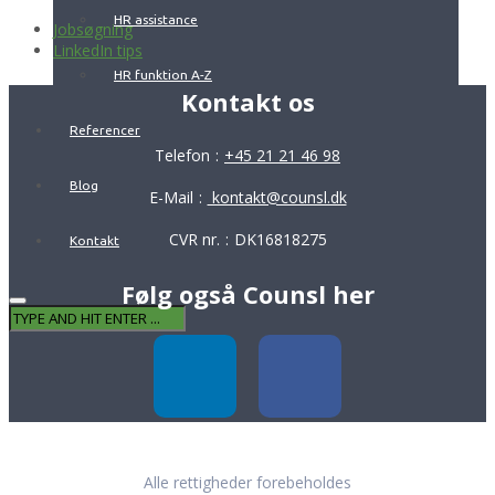
HR assistance
Jobsøgning
LinkedIn tips
HR funktion A-Z
Kontakt os
Referencer
Telefon
:
+45 21 21 46 98
Blog
E-Mail
:
kontakt@counsl.dk
CVR nr.
:
DK16818275
Kontakt
Følg også Counsl her
Alle rettigheder forebeholdes